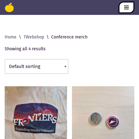
Skip
to
content
Home
\
TWebshop
\
Conference merch
Showing all 4 results