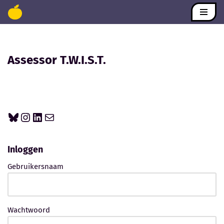
Ga
naar
de
Assessor T.W.I.S.T.
inhoud
Inloggen
Gebruikersnaam
Wachtwoord