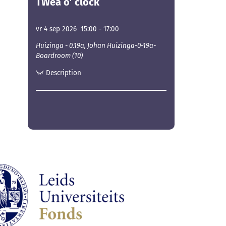
TWea o’ clock
vr 4 sep 2026
15:00
-
17:00
Huizinga - 0.19a, Johan Huizinga-0-19a-
Boardroom (10)
Description