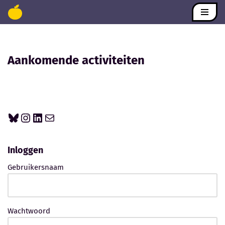
Ga
naar
de
Aankomende activiteiten
inhoud
Inloggen
Gebruikersnaam
Wachtwoord